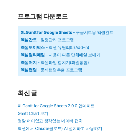
테
수
고
리
식
프로그램 다운로드
복
사
XLGantt for Google Sheets
- 구글시트용 엑셀간트
엑셀간트
- 일정관리 프로그램
하
엑셀토이박스
- 엑셀 유틸리티(Add-in)
고
엑셀멀티메일
- 내용이 다른 단체메일 보내기
붙
엑셀머지
- 엑셀파일 합치기(파일통합)
여
엑셀랜덤
- 문제랜덤추출 프로그램
넣
기
최신 글
XLGantt for Google Sheets 2.0.0 업데이트
Gantt Chart 보기
정말 어이없고 생각없는 네이버 캡차
엑셀에서 Claude(클로드) AI 설치하고 사용하기