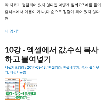
터
약 자료가 정렬되어 있지 않다면 어떻게 될까요? 예를 들어
만
출석부에서 이름이 가,나,다 순으로 정렬이 되어 있지 않다
보
면
기
11
더 읽기"
강
-
10강 - 엑셀에서 값,수식 복사
엑
하고 붙여넣기
셀
에
엑셀기초강좌
/
2017-09-18
/
엑셀강좌
,
엑셀배우기
,
복사
,
붙여넣
서
기
,
엑셀사용법
데
이
터
정