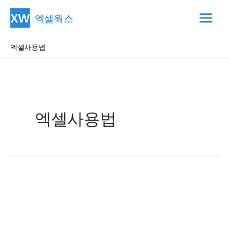
콘
엑셀웍스
텐
Main
츠
엑셀사용법
Menu
로
건
너
뛰
기
엑셀사용법