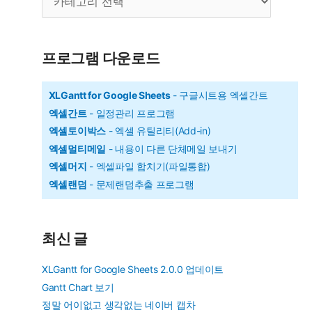
카
읽
테
어
고
리
주
프로그램 다운로드
세
요
XLGantt for Google Sheets
- 구글시트용 엑셀간트
엑셀간트
- 일정관리 프로그램
엑셀토이박스
- 엑셀 유틸리티(Add-in)
엑셀멀티메일
- 내용이 다른 단체메일 보내기
엑셀머지
- 엑셀파일 합치기(파일통합)
엑셀랜덤
- 문제랜덤추출 프로그램
최신 글
XLGantt for Google Sheets 2.0.0 업데이트
Gantt Chart 보기
정말 어이없고 생각없는 네이버 캡차