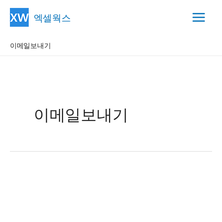
콘
엑셀웍스
텐
Main
츠
이메일보내기
Menu
로
건
너
뛰
기
이메일보내기